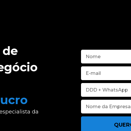
 de
egócio
lucro
specialista da
QUER